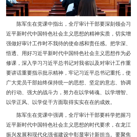
陈军生在党课中指出，全厅审计干部要深刻领会习
近平新时代中国特色社会主义思想的精神实质，切实增
强做好审计工作时不我待的使命感和责任感。把学深、
悟透、用好习近平新时代中国特色社会主义思想作为必
修课，深入学习习近平总书记对我省以及对审计工作重
要讲话重要指示批示精神，牢记习近平总书记重托，使
广大党员干部始终保持统一的思想、坚定的意志、协调
的行动、强大的战斗力，努力在以学铸魂、以学增智、
以学正风、以学促干方面取得实实在在的成效。
陈军生在党课中强调，全厅审计干部要科学把握习
近平新时代中国特色社会主义思想的时代要求，在龙江
振兴发展和现代化强省建设中彰显审计新担当。要聚焦