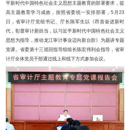
平新时代中国特色社会主义思想主题教育的部署要求，提
高主题教育学习成效，按照省委统一安排部署，5月23
日，省审计厅党组书记、厅长陈军生以《昂首奋进新时
代，彰显审计新担当，以习近平新时代中国特色社会主义
思想为指导，推动龙江审计事业迈向新台阶》为题讲专题
党课。省委第十三巡回指导组组长陈宏伟到会指导，省审
计厅全体党员干部通过线上和线下方式参加会议。