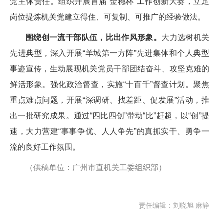
党主体责任。组织开展首届“金穗杯”工作创新大赛，立足
岗位提炼机关党建立得住、可复制、可推广的经验做法。
围绕创一流干部队伍，比出作风形象。
大力选树机关
先进典型，深入开展“羊城第一方阵”先进集体和个人典型
事迹宣传，生动展现机关党员干部团结奋斗、攻坚克难的
鲜活形象。强化政治督查，实施“十百千”督查计划。聚焦
重点难点问题，开展“深调研、找差距、促发展”活动，推
出一批研究成果。通过“四比四创”带动“比”赶超，以“创”提
速，大力营建“事事争优、人人争先”的真抓实干、勇争一
流的良好工作氛围。
（供稿单位：广州市直机关工委组织部）
责任编辑：刘晓旭 麻静