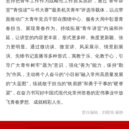
坚持把青年工作作为战略性工作抓实抓好，通过“青年讲
堂”“青悦读”“斗书大赛”“最美机关青年”评选等载体，以点带
面推动广大青年党员干部在围绕中心、服务大局中彰显青
春担当、展现青春作为。持续拓展“青年讲堂”内涵和外
延，让讲堂的内容更丰富、形式更多样、角度更新颖、张
力更明显。通过微访谈、微宣讲、风采展示、情景剧展
演、先锋书记直播等多种形式，寓教于乐、化教于心，引
导广大青年树牢“愿为”意识，强化“善为”能力，保持“勤
为”作风，主动将个人奋斗的“小目标”融入常州高质量发展
的“大蓝图”，练就敢于担当的“铁肩膀”和勇于干事的“硬脊
梁”，在奋力书写好中国式现代化常州答卷的宏伟事业中放
飞青春梦想、成就精彩人生。
责任编辑：刘晓旭 麻静