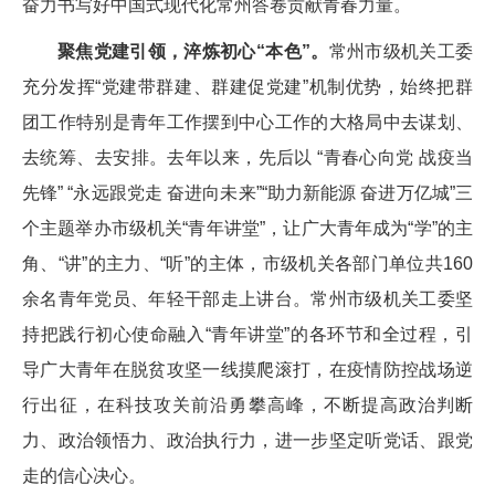
奋力书写好中国式现代化常州答卷贡献青春力量。
聚焦党建引领，淬炼初心“本色”。
常州市级机关工委
充分发挥“党建带群建、群建促党建”机制优势，始终把群
团工作特别是青年工作摆到中心工作的大格局中去谋划、
去统筹、去安排。去年以来，先后以 “青春心向党 战疫当
先锋” “永远跟党走 奋进向未来”“助力新能源 奋进万亿城”三
个主题举办市级机关“青年讲堂”，让广大青年成为“学”的主
角、“讲”的主力、“听”的主体，市级机关各部门单位共160
余名青年党员、年轻干部走上讲台。常州市级机关工委坚
持把践行初心使命融入“青年讲堂”的各环节和全过程，引
导广大青年在脱贫攻坚一线摸爬滚打，在疫情防控战场逆
行出征，在科技攻关前沿勇攀高峰，不断提高政治判断
力、政治领悟力、政治执行力，进一步坚定听党话、跟党
走的信心决心。