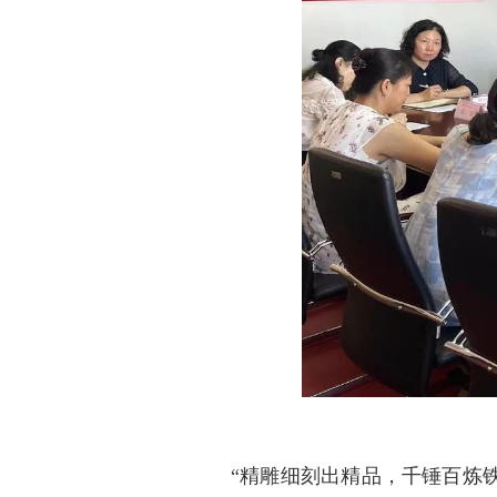
“精雕细刻出精品，千锤百炼