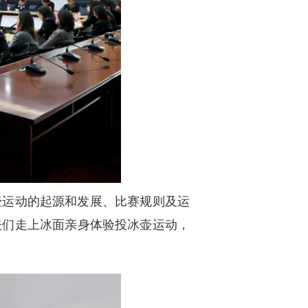
壶运动的起源和发展、比赛规则及运
表们走上冰面亲身体验投冰壶运动，