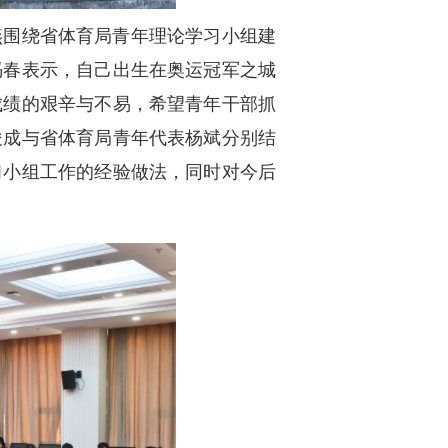
燕围绕省体育局青年理论学习小组建
冯春表示，自己出生在奥运冠军之城
成绩的艰辛与不易，希望青年干部抓
俊成与省体育局青年代表杨斌分别结
习小组工作的经验做法，同时对今后