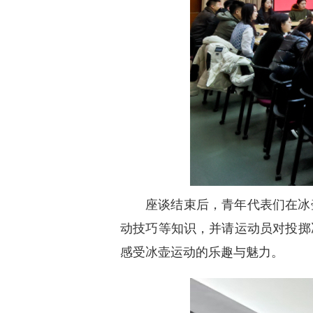
座谈结束后，青年代表们在冰
动技巧等知识，并请运动员对投掷
感受冰壶运动的乐趣与魅力。