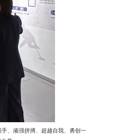
强手、顽强拼搏、超越自我、勇创一