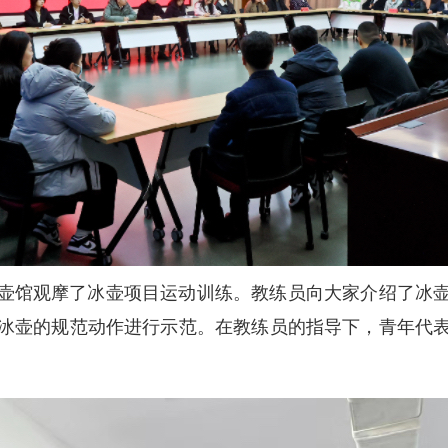
壶馆观摩了冰壶项目运动训练。教练员向大家介绍了冰
冰壶的规范动作进行示范。在教练员的指导下，青年代