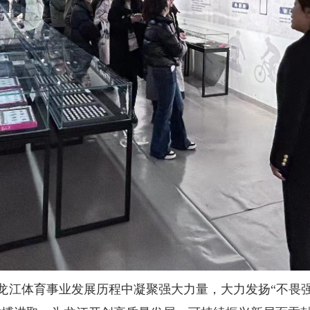
龙江体育事业发展历程中凝聚强大力量，大力发扬“不畏