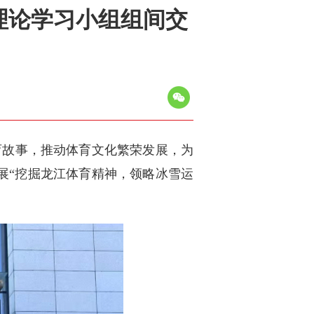
理论学习小组组间交
育故事，推动体育文化繁荣发展，为
展“挖掘龙江体育精神，领略冰雪运