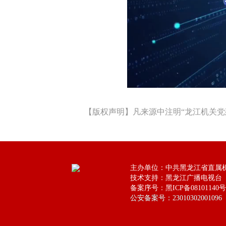
【版权声明】凡来源中注明“龙江机关党
主办单位：中共黑龙江省直属
技术支持：黑龙江广播电视台
备案序号：黑ICP备08101140号
公安备案号：23010302001096
公安备案号：23010302001096