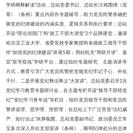
学研阐释解读”活动，总站党委书记、总站长汪斌围绕《党
章》《条例》重点内容作专题辅导，助力党员民警准确把
握党的纪律建设的内涵实质、逻辑关系和执行要求；总站
开设“理论润国门”和“政工干部大讲堂”2个品牌课堂，邀请
哈尔滨工业大学、省委党校专家教授和各级政工领导干部
作“加强党的纪律建设”讲座5期；用好机关“周研月讲”、基
层“双学双练”学研平台，通过组织专题研究、主题演讲等
方式，教育引导广大党员民警把党规党纪牢记于心、外化
于行。二是开展党纪释法释义“大宣讲”。总站党委召开2次
党纪学习教育专题研讨会，在主题专栏开设“领导干部悟党
纪”“党纪学习青年说”等栏目，组织党员领导干部和党员民
警讲道理、思学理、悟哲理，在总站上下广泛营造“法纪威
严、知行治止”浓厚氛围。总站党委副书记、政治委员王常
宝多次深入所在支部宣讲《条例》，阐明纪律处分的总体