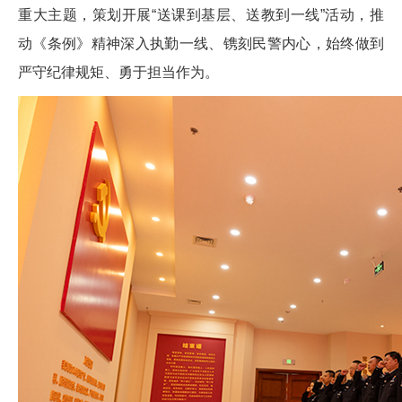
重大主题，策划开展“送课到基层、送教到一线”活动，推
动《条例》精神深入执勤一线、镌刻民警内心，始终做到
严守纪律规矩、勇于担当作为。