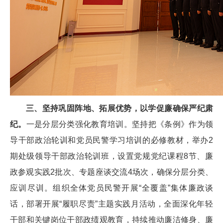
三、坚持巩固阵地、拓展优势，以学促廉确保严纪肃
纪。
一是分层分类强化教育培训。坚持把《条例》作为领
导干部政治轮训和党员民警学习培训的必修教材，举办2
期处级领导干部政治轮训班，设置党规党纪课程8节、廉
政参观实践2批次、专题座谈交流4场次，确保分层分类、
应训尽训。组织全体党员民警开展“全覆盖”集体廉政谈
话，部署开展“履职尽责”主题实践月活动，全面深化年轻
干部和关键岗位干部政绩观教育，持续推动廉洁修身、廉