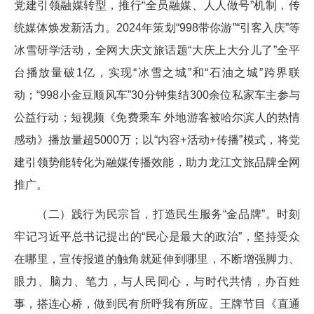
党建引领融媒转型，推行“全员融媒、人人做号”机制，传
统媒体焕发新活力。2024年策划“998带你游”“引客入庆”等
冰雪研学活动，全网大庆文旅话题“大庆上大分儿了”全平
台播放量破1亿，实现“冰雪之城”和“石油之城”跨界联
动；“998小金豆顺风车”30分钟集结300余位私家车主参与
公益行动；短视频《免费乘车 外地游客被哈尔滨人的热情
感动》播放量超5000万；以“内容+活动+传播”模式，将党
建引领势能转化为融媒传播效能，助力龙江文旅品牌全网
推广。
（二）践行为民宗旨，打造民生服务“金品牌”。时刻
牢记习近平总书记提出的“民心是最大的政治”，坚持受众
在哪里，宣传报道的触角就延伸到哪里，不断增强脚力、
眼力、脑力、笔力，与人民同心，与时代共情，办百姓
事，搭连心桥，做到民有所呼我有所应。王牌节目《直通