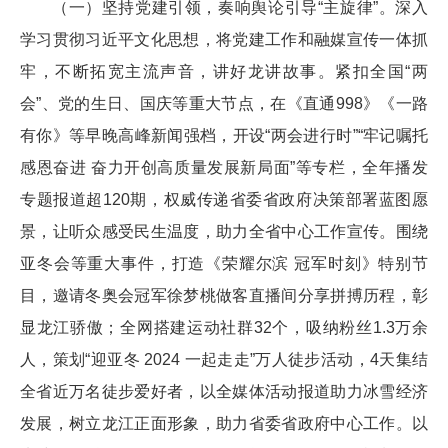
（一）坚持党建引领，奏响舆论引导“主旋律”。深入
学习贯彻习近平文化思想，将党建工作和融媒宣传一体抓
牢，不断拓宽主流声音，讲好龙讲故事。紧扣全国“两
会”、党的生日、国庆等重大节点，在《直通998》《一路
有你》等早晚高峰新闻强档，开设“两会进行时”“牢记嘱托
感恩奋进 奋力开创高质量发展新局面”等专栏，全年播发
专题报道超120期，权威传递省委省政府决策部署蓝图愿
景，让听众感受民生温度，助力全省中心工作宣传。围绕
亚冬会等重大事件，打造《荣耀尔滨 冠军时刻》特别节
目，邀请冬奥会冠军徐梦桃做客直播间分享拼搏历程，彰
显龙江骄傲；全网搭建运动社群32个，吸纳粉丝1.3万余
人，策划“迎亚冬 2024 一起走走”万人徒步活动，4天集结
全省近万名徒步爱好者，以全媒体活动报道助力冰雪经济
发展，树立龙江正面形象，助力省委省政府中心工作。以