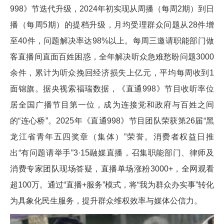
998》节迭代升级，2024年初实现从周播（每周2期）到日
播（每周5期）的提档升级，月均受理群众问题从28件增
至40件，问题解决率达98%以上。每周三邀请职能部门做
客直播间直面百姓困惑，全年解决听众急难愁盼问题3000
余件，累计为听众挽回经济损失上亿元，平均每周收到1
面锦旗。据央视索福瑞数据，《直通998》节目收听率位
居全国广播节目第一位，成为连接党和政府与百姓之间
的“连心桥”。2025年《直通998》节目团队荣获第26届“黑
龙江省青年五四奖章（集体）”荣誉。消费者权益日推
出“有问题请举手”3·15融媒直播，召集职能部门、律师及
消费专家团队现场答疑，直播单场涨粉3000+，全网观看
超100万。通过“直播+服务”模式，将“我为群众办实事”转化
为具象化民生服务，提升群众维权效率与媒体公信力。