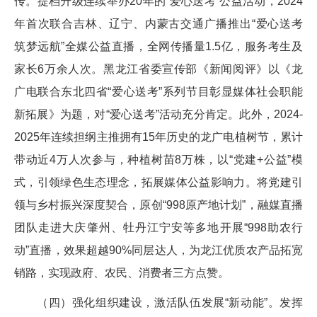
传。提档升级连续举办20年的“爱心送考”公益活动，2024
年首次联合吉林、辽宁、内蒙古交通广播推出“爱心送考
筑梦远航”全媒公益直播，全网传播量1.5亿，服务考生及
家长6万余人次。黑龙江省委宣传部《新闻阅评》以《龙
广电联合东北四省“爱心送考”系列节目彰显媒体社会职能
新拓展》为题，对“爱心送考”活动充分肯定。此外，2024-
2025年连续担纲主推拥有15年历史的龙广电植树节，累计
带动近4万人次参与，种植树苗8万株，以“党建+公益”模
式，引领绿色生态理念，拓展媒体公益影响力。将党建引
领与乡村振兴深度契合，原创“998原产地计划”，融媒直播
团队走进大庆肇州、牡丹江宁安等多地开展“998助农行
动”直播，效果超越90%同层达人，为龙江优质农产品拓宽
销路，实现政府、农民、消费者三方点赞。
（四）强化组织建设，激活队伍发展“新动能”。发挥