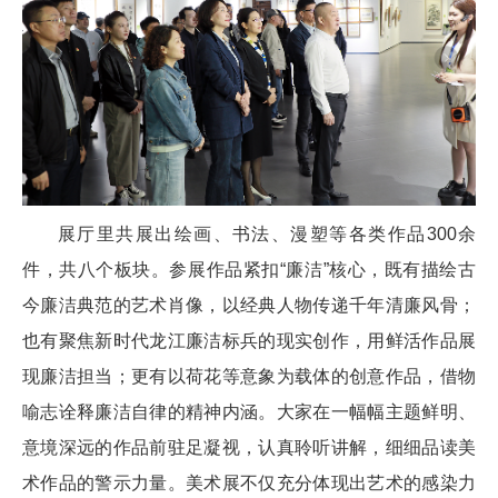
展厅里共展出绘画、书法、漫塑等各类作品300余
件，共八个板块。参展作品紧扣“廉洁”核心，既有描绘古
今廉洁典范的艺术肖像，以经典人物传递千年清廉风骨；
也有聚焦新时代龙江廉洁标兵的现实创作，用鲜活作品展
现廉洁担当；更有以荷花等意象为载体的创意作品，借物
喻志诠释廉洁自律的精神内涵。大家在一幅幅主题鲜明、
意境深远的作品前驻足凝视，认真聆听讲解，细细品读美
术作品的警示力量。美术展不仅充分体现出艺术的感染力