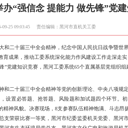
办“强信念 提能力 做先锋”党
9-25 09:03:45
责任编辑：黑河市直机关工委
大和二十届三中全会精神，纪念中国人民抗日战争暨世界
教育成果，推动工委系统深化能力作风建设工作走深走实，
先锋”党建知识竞赛，黑河工委系统65个直属基层党组织组建
神和二十届三中全会精神等党的创新理论、中央八项规
容，设置必答题、抢答题、风险题和加试题四个环节。初
的精神风貌。决赛现场，8支参赛队伍精神饱满、斗志昂
总支荣获比赛一等奖，黑河市纪委监委机关党委、黑河