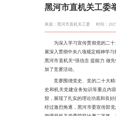
黑河市直机关工委举
来源：黑河市直机关工委
时间：2025-0
为深入学习宣传贯彻党的二十
展深入贯彻中央八项规定精神学习
黑河市直机关“强信念 提能力 做
加了竞赛活动。
竞赛围绕党史、党的二十大精
史和机关党建业务知识等重点内
契，展现了扎实的理论功底和良好
经过激烈角逐，黑河市委宣传部党