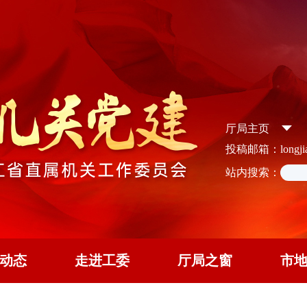
厅局主页
投稿邮箱：longjian
站内搜索：
动态
走进工委
厅局之窗
市