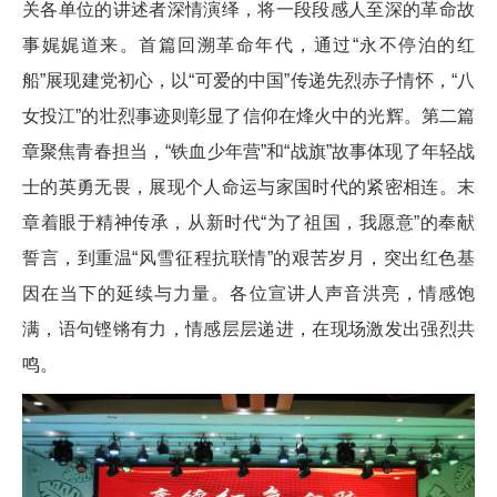
关各单位的讲述者深情演绎，将一段段感人至深的革命故
事娓娓道来。首篇回溯革命年代，通过“永不停泊的红
船”展现建党初心，以“可爱的中国”传递先烈赤子情怀，“八
女投江”的壮烈事迹则彰显了信仰在烽火中的光辉。第二篇
章聚焦青春担当，“铁血少年营”和“战旗”故事体现了年轻战
士的英勇无畏，展现个人命运与家国时代的紧密相连。末
章着眼于精神传承，从新时代“为了祖国，我愿意”的奉献
誓言，到重温“风雪征程抗联情”的艰苦岁月，突出红色基
因在当下的延续与力量。各位宣讲人声音洪亮，情感饱
满，语句铿锵有力，情感层层递进，在现场激发出强烈共
鸣。