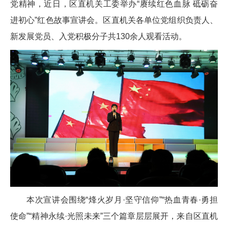
党精神，近日，区直机关工委举办“赓续红色血脉 砥砺奋
进初心”红色故事宣讲会。区直机关各单位党组织负责人、
新发展党员、入党积极分子共130余人观看活动。
本次宣讲会围绕“烽火岁月·坚守信仰”“热血青春·勇担
使命”“精神永续·光照未来”三个篇章层层展开，来自区直机