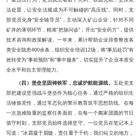
法处置，让安全法规成为不可触碰的“高压线”。同时，支
部党员化身“安全辅导员”，主动深入矿山企业，针对不同
矿井的薄弱环节，精准“把脉问诊”，开出“安全药方”，提供
技术咨询和政策解读。一年来，累计帮助企业排查整改各
类安全隐患400余条，组织安全培训12场，将“事后处罚”有
效转变为“事前预防”和“事中服务”，切实提升了企业本质安
全水平和自主管理能力。
（四）堡垒坚固铸铁军，忠诚护航能源线。
五处党支
部把建设坚强战斗堡垒作为核心任务，通过严格的组织生
活锤炼党性，通过常态化的警示教育筑牢思想防线。在每
一次急难险重的监察任务面前，在每一个阖家团圆的节日
值守时刻，支部党员始终选择坚守。一位党员在笔记本上
写道：“冰霜凝于眉睫，责任重于千钧；我们站立的地方，