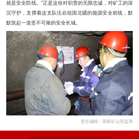
就是安全防线。”正是这份对职责的无限忠诚，对矿工的深
沉守护，支撑着这支队伍在祖国北疆的能源安全前线，默
默筑起一道坚不可摧的安全长城。
责任编辑：国家矿山安监局