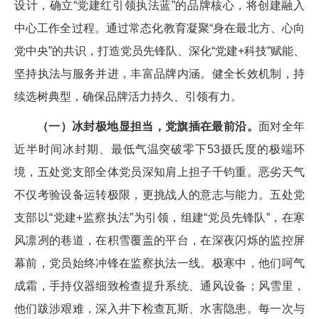
设计，确立“党建红引领执法蓝”的品牌核心，将创建融入
中心工作全过程。通过常态化教育凝聚“身在最北方、心向
党中央”的共识，打造党员先锋队、深化“党建+科技”赋能、
坚持执法与服务并进，丰富品牌内涵。健全长效机制，持
续选树典型，确保品牌活力持久、引领有力。
（一）冰封极地显担当，党旗插在最前沿。
面对全年
近半时间冰封期、最低气温突破零下53摄氏度的极端环
境，五处党支部全体党员深知肩上担子千钧重。恶劣天气
不仅考验设备运转极限，更挑战人的意志与能力。五处党
支部以“党建+监察执法”为引领，组建“党员先锋队”，在寒
风凛冽的巷道，在积雪覆盖的平台，在深夜闪烁的监控屏
幕前，党员始终冲锋在监察执法一线。极寒中，他们呵气
成霜，手持仪器细致检查提升系统、通风设备；风雪里，
他们跋涉艰难，深入井下检查瓦斯、水害隐患。每一次与