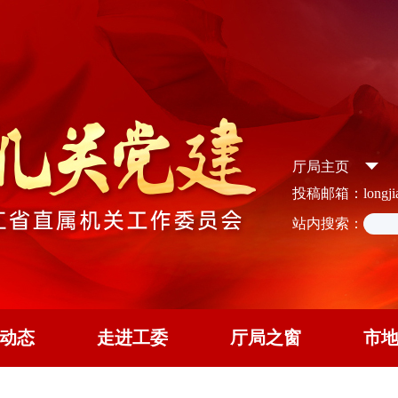
厅局主页
投稿邮箱：longjian
站内搜索：
动态
走进工委
厅局之窗
市