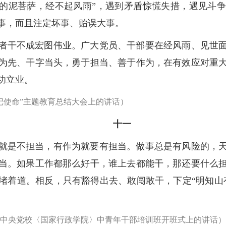
里的泥菩萨，经不起风雨”，遇到矛盾惊慌失措，遇见斗
事，而且注定坏事、贻误大事。
者干不成宏图伟业。广大党员、干部要在经风雨、见世
为先、干字当头，勇于担当、善于作为，在有效应对重
功立业。
牢记使命”主题教育总结大会上的讲话）
十一
就是不担当，有作为就要有担当。做事总是有风险的，
当。如果工作都那么好干，谁上去都能干，那还要什么
堵着道。相反，只有豁得出去、敢闯敢干，下定“明知山
。
秋季学期中央党校〈国家行政学院〉中青年干部培训班开班式上的讲话）