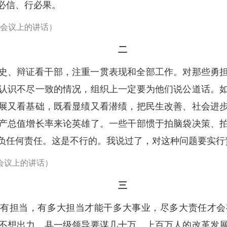
必信、行必果。
工作会议上的讲话）
二
史、辩证看干部，注重一贯表现和全部工作。对那些勇
认识不尽一致的情况，组织上一定要为他们说公道话。
展又看基础，既看显绩又看潜绩，把民生改善、社会进
产总值增长率来论英雄了。一些干部惯于拍脑袋决策、
负任何责任。这是不行的。我说过了，对这种问题要实行
作会议上的讲话）
三
要有担当，有多大担当才能干多大事业，尽多大责任才
不想出力。县一级领导要谋几十万、上百万人的改革发