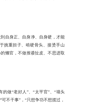
做到自身正、自身净、自身硬，才能
于挑重担子、啃硬骨头、接烫手山
心的懒官，不做推诿扯皮、不思进取
做“老好人”、“太平官”、“墙头
宁可不干事”，“只想争功不想揽过，