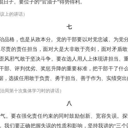
混日子、要位子的“官油子”得势得利。
会议上的讲话）
七
治品格，也是从政本分。党的干部要以对党忠诚、为党
土尽责的责任担当，面对大是大非敢于亮剑，面对矛盾敢
歪风邪气敢于坚决斗争。要在选人用人上体现讲担当、
干部、评判优劣、奖惩升降的重要标准，把干部干了什
据，选拔任用敢于负责、勇于担当、善于作为、实绩突出
央政治局第十次集体学习时的讲话）
八
底气。要在强化责任约束的同时鼓励创新、宽容失误。探
。我们要正确把握失误的性质和影响，坚持我讲的“三个