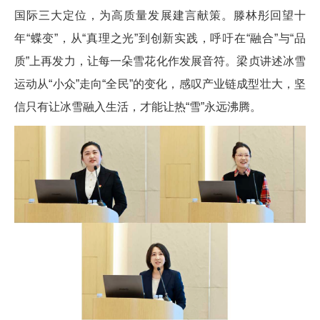
国际三大定位，为高质量发展建言献策。滕林彤回望十
年“蝶变”，从“真理之光”到创新实践，呼吁在“融合”与“品
质”上再发力，让每一朵雪花化作发展音符。梁贞讲述冰雪
运动从“小众”走向“全民”的变化，感叹产业链成型壮大，坚
信只有让冰雪融入生活，才能让热“雪”永远沸腾。