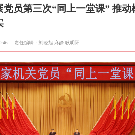
党员第三次“同上一堂课” 推
实
0:46
责任编辑：刘晓旭 麻静 耿明阳