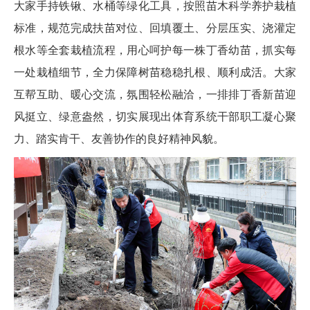
大家手持铁锹、水桶等绿化工具，按照苗木科学养护栽植
标准，规范完成扶苗对位、回填覆土、分层压实、浇灌定
根水等全套栽植流程，用心呵护每一株丁香幼苗，抓实每
一处栽植细节，全力保障树苗稳稳扎根、顺利成活。大家
互帮互助、暖心交流，氛围轻松融洽，一排排丁香新苗迎
风挺立、绿意盎然，切实展现出体育系统干部职工凝心聚
力、踏实肯干、友善协作的良好精神风貌。