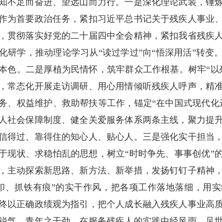
知不足而奋进、望远山而力行。一是深化理论武装，锤
作为首要政治任务，紧扣习近平总书记关于残疾人事业
，贯彻落实好党的二十届四中全会精神，紧扣我省残疾
化研学，推动理论学习从“读过学过”向“悟深用活”转变
本色。二是厚植为民情怀，筑牢群众工作根基。树牢“以
，常态化开展走访调研、用心用情倾听残疾人呼声，精
务、权益维护、救助帮扶等工作，锚定“在中国式现代化
人社会保障制度、健全关爱服务体系两条主线，聚力提
信得过、靠得住的知心人、贴心人。三是强化实干担当
于现状、求稳怕乱的思想，树立“时时争先、事事创优”
，主动探索新思路、新方法、新举措，发扬钉钉子精神
印、抓铁有痕”的实干作风，把各项工作落地落细，用
终以正确政绩观为指引，把个人成长融入残疾人事业高
锐气、青年之干劲，在服务残疾人的实践中经风雨、见