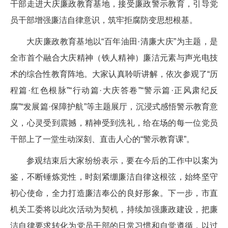
干部走进大庆廉政教育基地，接受廉政警示教育，引导党
员干部增强廉洁自律意识，筑牢拒腐防变思想根基。
大庆廉政教育基地以“百年油田·清廉大庆”为主题，是
全市首个融合大庆精神（铁人精神）廉洁元素与声光电技
术的综合性教育阵地。大家认真聆听讲解，依次参观了“历
程篇·红色根脉”“行动篇·大庆答卷”“警示篇·正风肃纪反
腐”“发展篇·保障护航”等主题展厅，沉浸式感悟警示教育意
义，心灵受到震撼，精神受到洗礼，给在场的每一位党员
干部上了一堂生动深刻、直击人心的“警示教育课”。
参观结束后大家纷纷表示，要在今后的工作中以案为
鉴，不断锤炼党性，时刻紧绷廉洁自律这根弦，始终坚守
初心使命，全力打造廉洁奉公的良好形象。下一步，市直
机关工委将以此次活动为契机，持续加强廉政建设，把廉
洁自律要求转化为党员干部的日常习惯和自觉遵循，以过