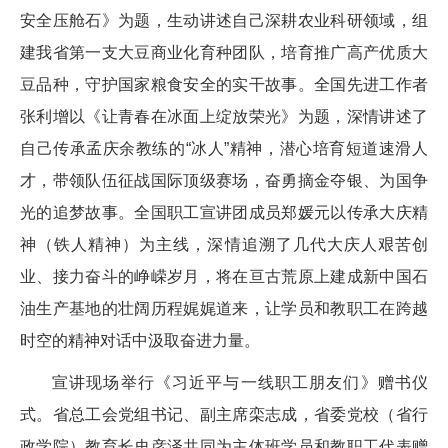
安全压舱石》为题，生动讲述自己深耕农业科研领域，组
建我省第一支大豆商业化育种团队，培育推广高产优质大
豆品种，守护国家粮食安全的实干故事。全国先进工作者
张利增以《让青春在冰面上绽放荣光》为题，深情讲述了
自己传承孟庆余教练的“冰人”精神，潜心培育短道速滑人
才，带领队伍征战国际顶级赛场，奋勇摘金夺银、为国争
光的追梦故事。全国职工宣讲团成员郑媛元以传承大庆精
神（铁人精神）为主线，深情追溯了几代大庆人艰苦创
业、接力奋斗的峥嵘岁月，将在亘古荒原上建成新中国石
油生产基地的壮阔历程娓娓道来，让学员和教职工在跨越
时空的精神对话中汲取奋进力量。
宣讲现场举行《习近平与一线职工朋友们》赠书仪
式。省总工会党组书记、副主席栾志成，省委党校（省行
政学院）教育长史彦泽共同为主体班学员和教职工代表赠