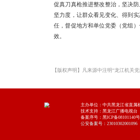
促真刀真枪推进整改整治，坚决防
坚力度，让群众看见变化、得到实
任，督促地方和单位党委（党组）
效。
【版权声明】凡来源中注明“龙江机关党
主办单位：中共黑龙江省直属
技术支持：黑龙江广播电视台
备案序号：黑ICP备08101140号
公安备案号：23010302001096
公安备案号：23010302001096