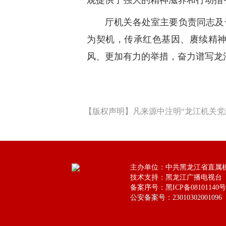
观提供了强大的精神滋养和行动指
厅机关各处室主要负责同志及
为契机，传承红色基因、赓续精
风、更加有力的举措，奋力谱写龙
【版权声明】凡来源中注明“龙江机关党
主办单位：中共黑龙江省直属
技术支持：黑龙江广播电视台
备案序号：黑ICP备08101140号
公安备案号：23010302001096
公安备案号：23010302001096