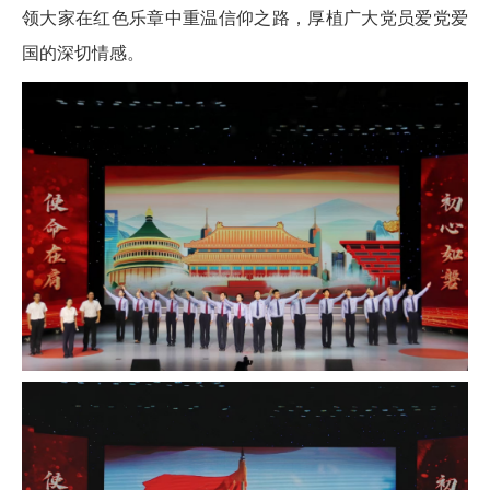
领大家在红色乐章中重温信仰之路，厚植广大党员爱党爱
国的深切情感。