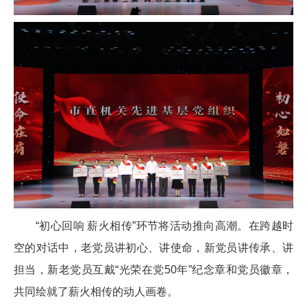
“初心回响 薪火相传”环节将活动推向高潮。在跨越时
空的对话中，老党员讲初心、讲使命，新党员讲传承、讲
担当，新老党员互戴“光荣在党50年”纪念章和党员徽章，
共同绘就了薪火相传的动人画卷。