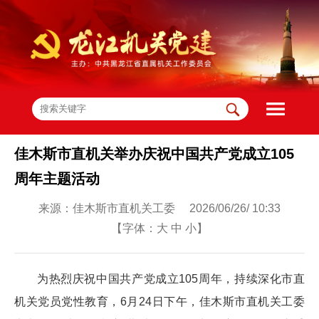
佳木斯市直机关举办庆祝中国共产党成立105
周年主题活动
来源：佳木斯市直机关工委 2026/06/26/ 10:33
【字体：
大
中
小
】
为热烈庆祝中国共产党成立105周年，持续深化市直
机关党员党性教育，6月24日下午，佳木斯市直机关工委