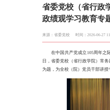
省委党校（省行政
政绩观学习教育专
来源：省委党校
时间：2026-06-27 11:
在中国共产党成立105周年
日，省委党校（省行政学院）常务
为题，为全校（院）党员干部讲授