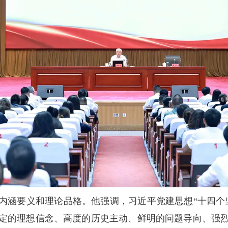
内涵要义和理论品格。他强调，习近平党建思想“十四个
定的理想信念、高度的历史主动、鲜明的问题导向、强