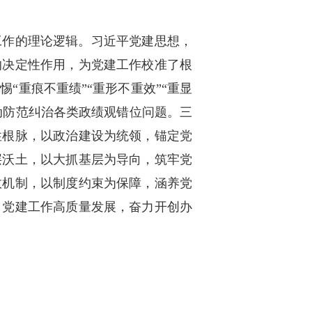
工作的理论逻辑。习近平党建思想，
的决定性作用，为党建工作校准了根
“重痕不重绩”“重形不重效”“重显
主动防范纠治各类政绩观错位问题。三
性根脉，以政治建设为统领，锚定党
层沃土，以大抓基层为导向，筑牢党
效机制，以制度约束为保障，涵养党
）党建工作高质量发展，奋力开创办