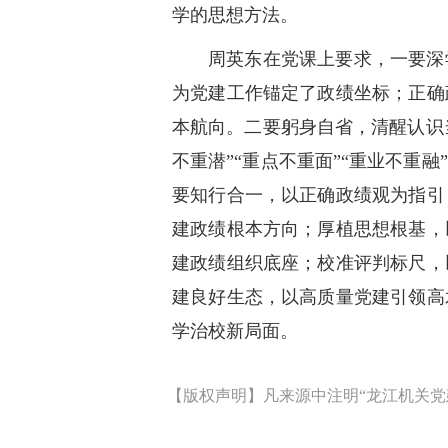
学的思想方法。
周英东在党课上要求，一要深
为党建工作锚定了政绩坐标；正确
本航向。二要躬身自省，清醒认识当
不重潜”“重点不重面”“重业不重
要知行合一，以正确政绩观为指引
建政绩根本方向；厚植思想根基，
建政绩组织底座；校准评判标尺，
建良好生态，以高质量党建引领高
学治校新局面。
【版权声明】凡来源中注明“龙江机关党