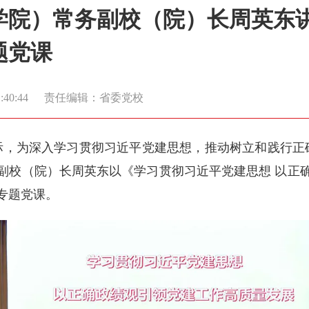
学院）常务副校（院）长周英东
题党课
40:44
责任编辑：省委党校
之际，为深入学习贯彻习近平党建思想，推动树立和践行正
副校（院）长周英东以《学习贯彻习近平党建思想 以正
专题党课。