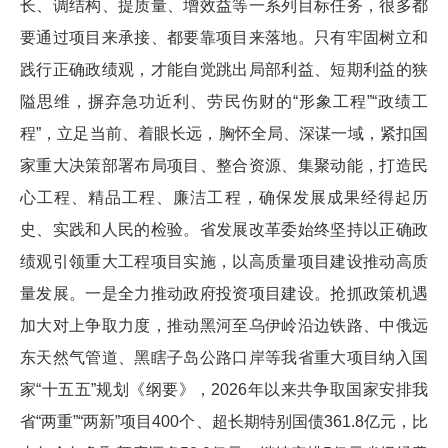
长、调结构、提质量、增效益等一系列目标任务，很多都
要通过项目来承接、都要靠项目来落地。只有牢固树立和
践行正确政绩观，才能自觉跳出局部利益、短期利益的狭
隘思维，摒弃急功近利、劳民伤财的“形象工程”“政绩工
程”，立足当前、着眼长远，胸怀全局、深谋一域，紧扣国
家重大决策部署布局项目、整合资源、集聚动能，打造民
心工程、精品工程、廉洁工程，确保发展成果经得起历
史、实践和人民的检验。省发展改革委始终坚持以正确政
绩观引领重大工程项目实施，以高质量项目建设推动高质
量发展。一是全力推动政府投资项目建设。抢抓政策机遇
加大对上争取力度，推动黑河至乌伊岭沿边铁路、中俄远
东天然气管道、黑瞎子岛公路口岸等我省重大项目纳入国
家“十五五”规划《纲要》，2026年以来共争取国家安排我
省“两重”“两新”项目400个、超长期特别国债361.8亿元，比