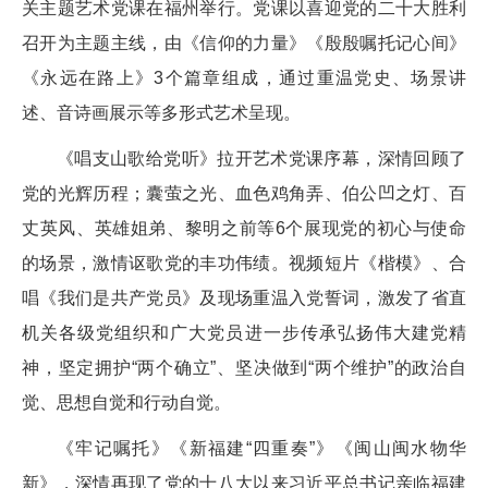
关主题艺术党课在福州举行。党课以喜迎党的二十大胜利
召开为主题主线，由《信仰的力量》《殷殷嘱托记心间》
《永远在路上》3个篇章组成，通过重温党史、场景讲
述、音诗画展示等多形式艺术呈现。
《唱支山歌给党听》拉开艺术党课序幕，深情回顾了
党的光辉历程；囊萤之光、血色鸡角弄、伯公凹之灯、百
丈英风、英雄姐弟、黎明之前等6个展现党的初心与使命
的场景，激情讴歌党的丰功伟绩。视频短片《楷模》、合
唱《我们是共产党员》及现场重温入党誓词，激发了省直
机关各级党组织和广大党员进一步传承弘扬伟大建党精
神，坚定拥护“两个确立”、坚决做到“两个维护”的政治自
觉、思想自觉和行动自觉。
《牢记嘱托》《新福建“四重奏”》《闽山闽水物华
新》，深情再现了党的十八大以来习近平总书记亲临福建