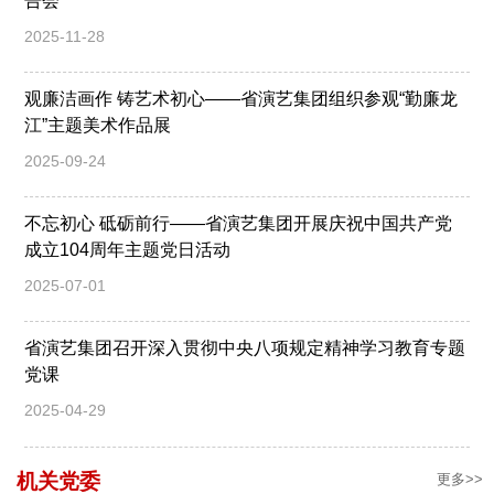
告会
2025-11-28
观廉洁画作 铸艺术初心——省演艺集团组织参观“勤廉龙
江”主题美术作品展
2025-09-24
不忘初心 砥砺前行——省演艺集团开展庆祝中国共产党
成立104周年主题党日活动
2025-07-01
省演艺集团召开深入贯彻中央八项规定精神学习教育专题
党课
2025-04-29
机关党委
更多>>