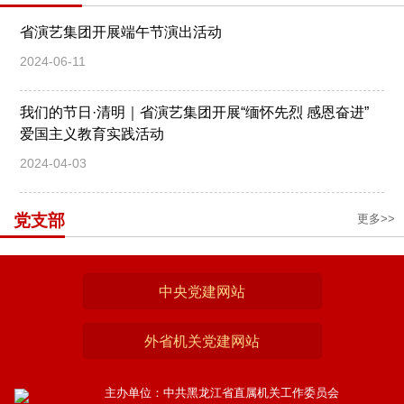
省演艺集团开展端午节演出活动
2024-06-11
我们的节日·清明｜省演艺集团开展“缅怀先烈 感恩奋进”
爱国主义教育实践活动
2024-04-03
党支部
更多>>
中央党建网站
外省机关党建网站
主办单位：中共黑龙江省直属机关工作委员会