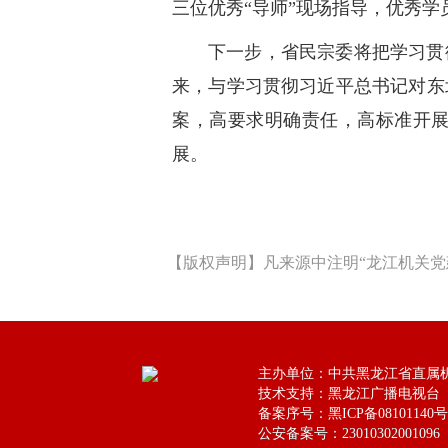
三位优秀“导师”现场指导，优秀
下一步，省民宗委将把学习贯
来，与学习贯彻习近平总书记对东
案，高要求明确责任，高标准开
展。
【版权声明】凡来源中注明“龙江机关党
主办单位：中共黑龙江省直属
技术支持：黑龙江广播电视台
备案序号：黑ICP备08101140号
公安备案号：23010302001096
公安备案号：23010302001096