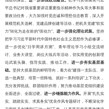
强组织保证。
进一步加强政治建设。
把学习贯彻落实习近
平总书记对我省重要讲话重要指示精神作为头等大事和首
要政治任务，大力加强对党忠诚和理想信念教育，深入开
展模范机关选树、党建品牌创建等活动，把机关党建“软实
力”转化为走在前的“强动力”。
进一步强化理论武装。
坚持
把学习习近平新时代中国特色社会主义思想作为必修课，
进一步优化“日学周讲月测”、青年理论学习小组交流研
讨、业务大讲堂、岗位大练兵等活动，切实用党的创新理
论武装头脑、指导实践、推动工作。
进一步夯实基层基
础。
坚持大抓基层的鲜明导向，着力在“建强一支队伍、评
选一批典型、培育一些阵地、抓好一系列培训”上下功夫，
充分发挥统战、群团组织作用，努力推动基层党组织建设
全面进步、全面过硬。
进一步锤炼能力作风。
开展“扎扎实
实、踏踏实实、求真务实”优良作风专题研讨，不断深化学