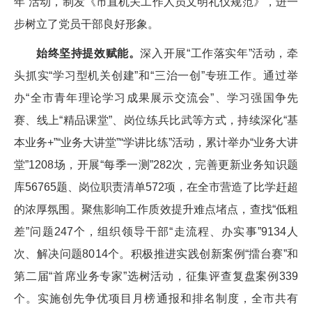
年”活动，制发《市直机关工作人员文明礼仪规范》，进一
步树立了党员干部良好形象。
始终坚持提效赋能。
深入开展“工作落实年”活动，牵
头抓实“学习型机关创建”和“三治一创”专班工作。通过举
办“全市青年理论学习成果展示交流会”、学习强国争先
赛、线上“精品课堂”、岗位练兵比武等方式，持续深化“基
本业务+”“业务大讲堂”“学讲比练”活动，累计举办“业务大讲
堂”1208场，开展“每季一测”282次，完善更新业务知识题
库56765题、岗位职责清单572项，在全市营造了比学赶超
的浓厚氛围。聚焦影响工作质效提升难点堵点，查找“低粗
差”问题247个，组织领导干部“走流程、办实事”9134人
次、解决问题8014个。积极推进实践创新案例“擂台赛”和
第二届“首席业务专家”选树活动，征集评查复盘案例339
个。实施创先争优项目月榜通报和排名制度，全市共有