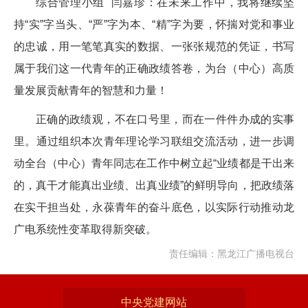
综合管理小组 闫嘉珍：在未来工作中，我将继续坚
持“实”字当头、“严”字为本、“精”字为要，怀揣对党和事业
的忠诚，用一笔笔真实的数据、一张张规范的凭证，书写
属于我们这一代青年的正确政绩答卷，为台（中心）高质
量发展贡献青年的智慧和力量！
正确的政绩观，不在口号里，而在一件件办成的实事
里。通过组织本次青年理论学习联组交流活动，进一步调
动全台（中心）青年同志在工作中树立起“业绩都是干出来
的，真干才能真出业绩、出真业绩”的鲜明导向，把政绩落
在实干担当处，永葆青年的奋斗底色，以实际行动推动龙
广电系统性变革取得新突破。
责任编辑：黑龙江广播电视台
中央党建网站