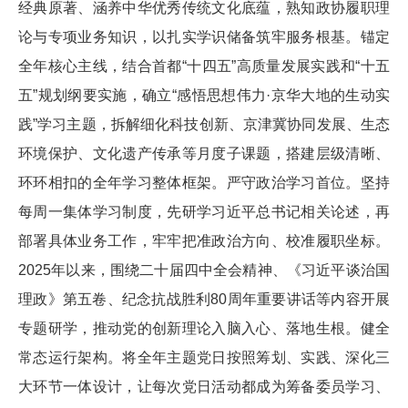
经典原著、涵养中华优秀传统文化底蕴，熟知政协履职理
论与专项业务知识，以扎实学识储备筑牢服务根基。锚定
全年核心主线，结合首都“十四五”高质量发展实践和“十五
五”规划纲要实施，确立“感悟思想伟力·京华大地的生动实
践”学习主题，拆解细化科技创新、京津冀协同发展、生态
环境保护、文化遗产传承等月度子课题，搭建层级清晰、
环环相扣的全年学习整体框架。严守政治学习首位。坚持
每周一集体学习制度，先研学习近平总书记相关论述，再
部署具体业务工作，牢牢把准政治方向、校准履职坐标。
2025年以来，围绕二十届四中全会精神、《习近平谈治国
理政》第五卷、纪念抗战胜利80周年重要讲话等内容开展
专题研学，推动党的创新理论入脑入心、落地生根。健全
常态运行架构。将全年主题党日按照筹划、实践、深化三
大环节一体设计，让每次党日活动都成为筹备委员学习、