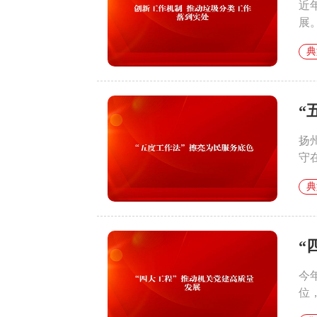
近
展
典
“
扬
守
典
“
今
位