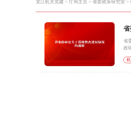
龙江机关党建
>
厅局主页
>
省委政策研究室
>
省
省
政
机