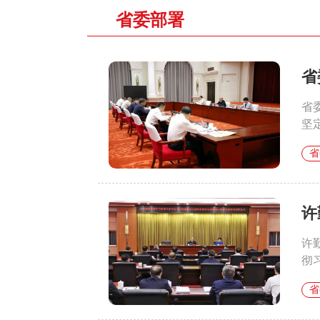
省委部署
省
省
坚
省
许
许
彻
省