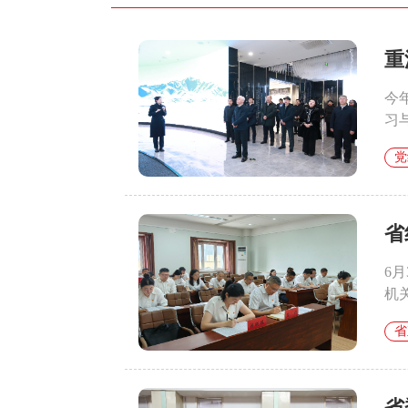
重
今
习
党
省
6
机
省
省