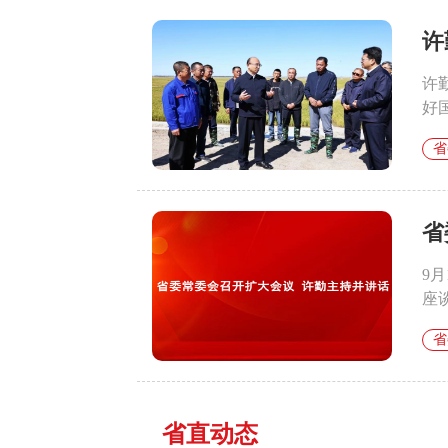
许
许
好
省
省
9
座
省
省直动态