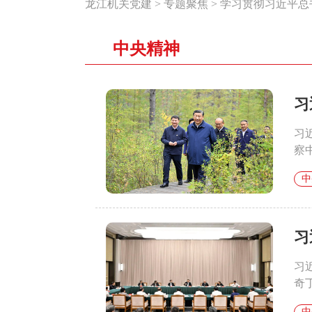
龙江机关党建
>
专题聚焦
>
学习贯彻习近平总
中央精神
习
习
察
中
习
习
奇
中