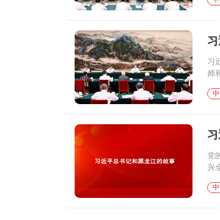
习
习
师
中
习
党
兴
中