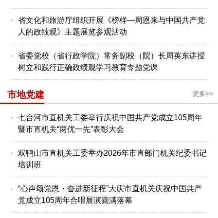
省文化和旅游厅组织开展《榜样—周恩来与中国共产党
人的政绩观》主题展览参观活动
省委党校（省行政学院）常务副校（院）长周英东讲授
树立和践行正确政绩观学习教育专题党课
市地党建
更多>>
七台河市直机关工委举行庆祝中国共产党成立105周年
暨市直机关“两优一先”表彰大会
双鸭山市直机关工委举办2026年市直部门机关纪委书记
培训班
“心声颂党恩・奋进新征程”大庆市直机关庆祝中国共产
党成立105周年合唱展演圆满落幕