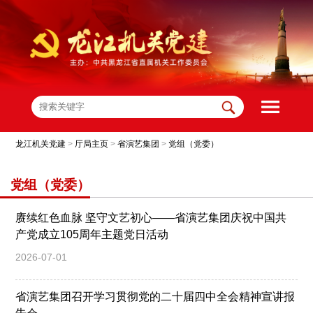
龙江机关党建
>
厅局主页
>
省演艺集团
>
党组（党委）
党组（党委）
赓续红色血脉 坚守文艺初心——省演艺集团庆祝中国共
产党成立105周年主题党日活动
2026-07-01
省演艺集团召开学习贯彻党的二十届四中全会精神宣讲报