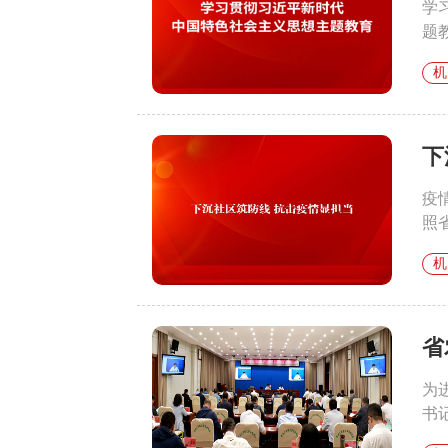
学
题
机
下
疫
照
机
省
为
书