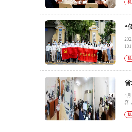
机
“
2
1
机
省
4
容
机