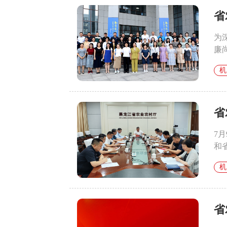
省
为
廉
机
省
7
和
机
省