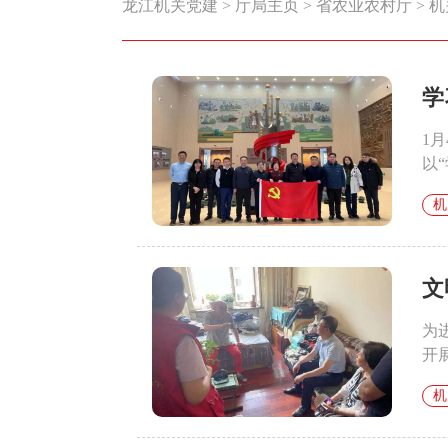
龙江机关党建
>
厅局主页
>
省农业农村厅
>
机
学
1
以
机
文
为
开
机