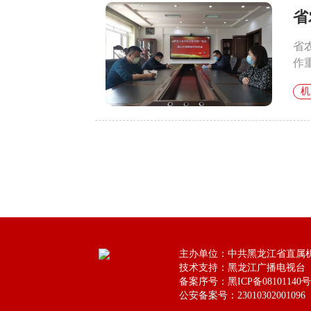
省
省
作
机
主办单位：中共黑龙江省直属
技术支持：黑龙江广播电视台
备案序号：黑ICP备08101140号
公安备案号：23010302001096
公安备案号：23010302001096