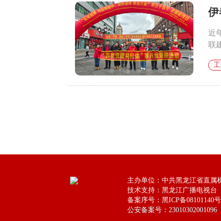
伊
近
联
工
主办单位：中共黑龙江省直属
技术支持：黑龙江广播电视台
备案序号：黑ICP备08101140号
公安备案号：23010302001096
公安备案号：23010302001096