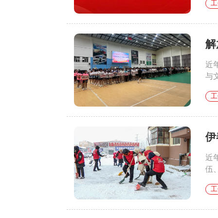
工
解
近
与
工
伊
近
伍
工