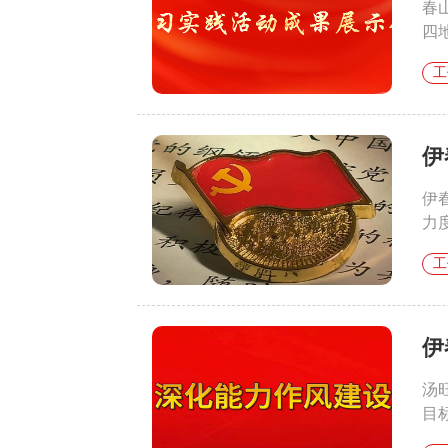
春
四地
工
伊
伊
力
工
伊
汤
目