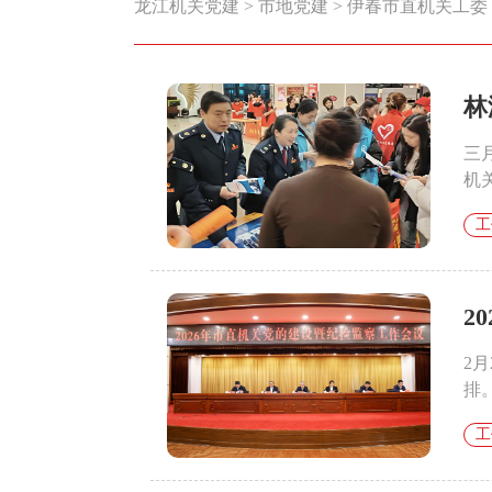
龙江机关党建
>
市地党建
>
伊春市直机关工委
林
三
机
工
2
2
排
工